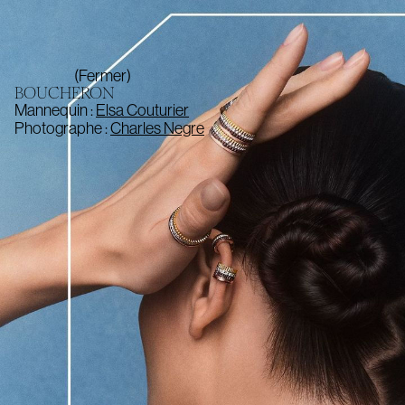
(Fermer)
BOUCHERON
Mannequin :
Elsa Couturier
Photographe :
Charles Negre