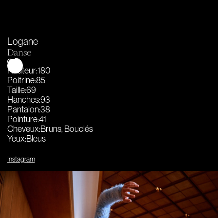
Logane
Danse
Hauteur
:
180
Poitrine
:
85
Taille
:
69
Hanches
:
93
Pantalon
:
38
Pointure
:
41
Cheveux
:
Bruns, Bouclés
Yeux
:
Bleus
Instagram